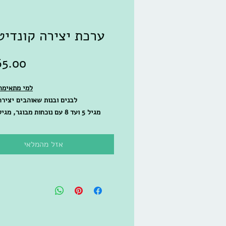
ערכת יצירה קונדיט
למי מתאימה
לבנים ובנות שאוהבים יצירה
אפשרי ל
הערכה מלווה בסרטון הדרכה מפו
אזל מהמלאי
מה תיצרו ומה כולל
תיצרו קונדיטוריה מיניאטורית. גודל התו
13 ס"מ, עומק 7.5 ס"מ, רוחב 16.5 ס"מ
בערכה תקבלו חלקי עץ לבניית הבסיס ו
מיניאטורות של מאפים לצביעה,"סוכרי