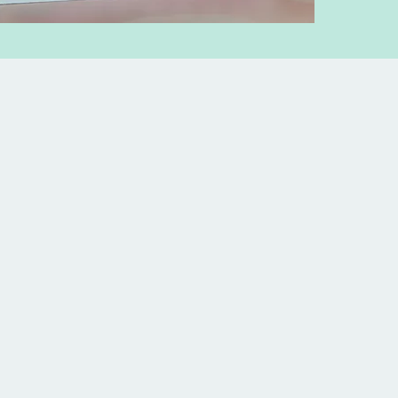
ק שיש ,צלחת מתכת מיניאטורית, 5 גוונים של
בסיס מים
ול, דבק.
מספריים.
א, תצבעו
ת, תגזרו
קישוטים.
ת יד ועם
ך שחווית
ר המתקבל
להניח על
המדף.