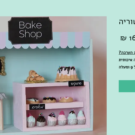
וריה
מחיר
 הערכה?
 איכותית
מגיל 5 ועד 8 עם נוכחות מבוגר, מגיל 9 ומעלה
לא מבוגר
רט מאוד.
ת הערכה?
צר: גובה
הרהיטים,
שלטים וקישוטים מבריסטול לגזירה, 14
ות", טפט